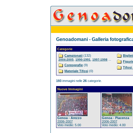
Genoadomani - Galleria fotografic
Categorie
Campionati
(132)
Bigliet
,
,
...
2004-2005
1990-1991
1997-1998
Figuri
Coreografie
(9)
Tifosi
Materiale Tifosi
(0)
193
immagini nelle
26
categorie.
Nuove Immagini
Genoa - Arezzo
Genoa - Piacenza
2006-2007
2006-2007
Voto medio: 5.00
Voto medio: 4.00