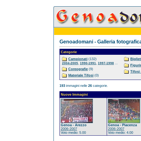
Genoadomani - Galleria fotografic
Categorie
Campionati
(132)
Bigliet
,
,
...
2004-2005
1990-1991
1997-1998
Figuri
Coreografie
(9)
Tifosi
Materiale Tifosi
(0)
193
immagini nelle
26
categorie.
Nuove Immagini
Genoa - Arezzo
Genoa - Piacenza
2006-2007
2006-2007
Voto medio: 5.00
Voto medio: 4.00