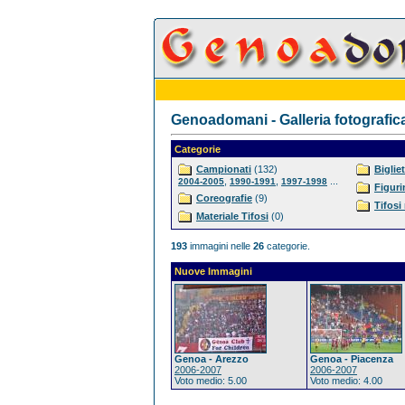
Genoadomani - Galleria fotografic
Categorie
Campionati
(132)
Bigliet
,
,
...
2004-2005
1990-1991
1997-1998
Figuri
Coreografie
(9)
Tifosi
Materiale Tifosi
(0)
193
immagini nelle
26
categorie.
Nuove Immagini
Genoa - Arezzo
Genoa - Piacenza
2006-2007
2006-2007
Voto medio: 5.00
Voto medio: 4.00