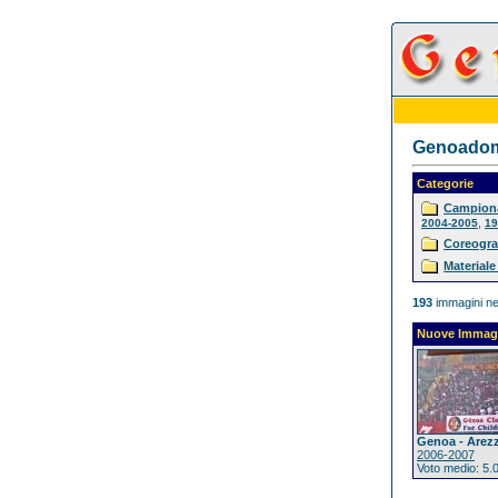
Genoadoma
Categorie
Campiona
,
2004-2005
19
Coreogra
Materiale
193
immagini ne
Nuove Immag
Genoa - Arez
2006-2007
Voto medio: 5.