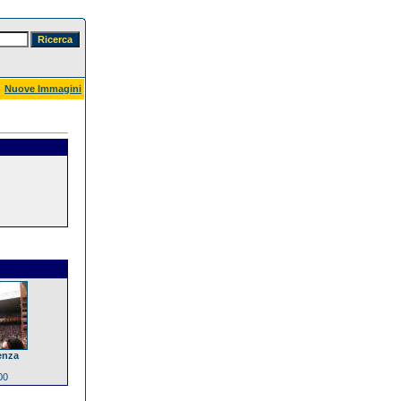
Nuove Immagini
enza
00