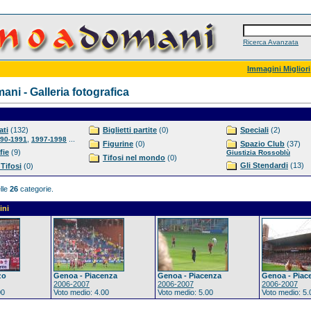
Ricerca Avanzata
Immagini Migliori
ni - Galleria fotografica
ti
(132)
Biglietti partite
(0)
Speciali
(2)
,
...
90-1991
1997-1998
Figurine
(0)
Spazio Club
(37)
fie
(9)
Giustizia Rossoblù
Tifosi nel mondo
(0)
Gli Stendardi
(13)
 Tifosi
(0)
lle
26
categorie.
ini
zo
Genoa - Piacenza
Genoa - Piacenza
Genoa - Piac
2006-2007
2006-2007
2006-2007
00
Voto medio: 4.00
Voto medio: 5.00
Voto medio: 5.