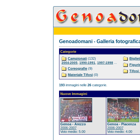
Genoadomani - Galleria fotografic
Categorie
Campionati
(132)
Bigliet
,
,
...
2004-2005
1990-1991
1997-1998
Figuri
Coreografie
(9)
Tifosi
Materiale Tifosi
(0)
193
immagini nelle
26
categorie.
Nuove Immagini
Genoa - Arezzo
Genoa - Piacenza
2006-2007
2006-2007
Voto medio: 5.00
Voto medio: 4.00