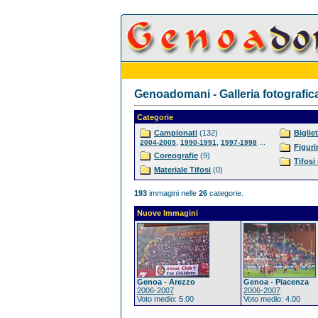
Genoadomani - Galleria fotografic
Categorie
Campionati
(132)
Bigliet
,
,
...
2004-2005
1990-1991
1997-1998
Figuri
Coreografie
(9)
Tifosi
Materiale Tifosi
(0)
193
immagini nelle
26
categorie.
Nuove Immagini
Genoa - Arezzo
Genoa - Piacenza
2006-2007
2006-2007
Voto medio: 5.00
Voto medio: 4.00