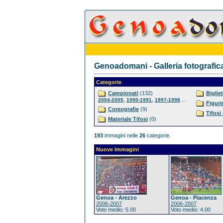
Genoadomani - Galleria fotografic
Categorie
Campionati
(132)
Bigliet
,
,
...
2004-2005
1990-1991
1997-1998
Figuri
Coreografie
(9)
Tifosi
Materiale Tifosi
(0)
193
immagini nelle
26
categorie.
Nuove Immagini
Genoa - Arezzo
Genoa - Piacenza
2006-2007
2006-2007
Voto medio: 5.00
Voto medio: 4.00