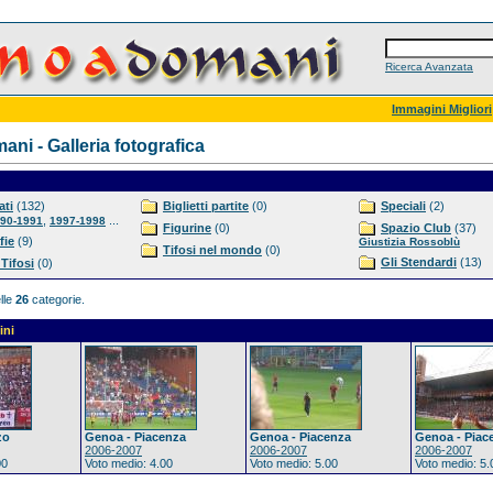
Ricerca Avanzata
Immagini Migliori
ni - Galleria fotografica
ti
(132)
Biglietti partite
(0)
Speciali
(2)
,
...
90-1991
1997-1998
Figurine
(0)
Spazio Club
(37)
fie
(9)
Giustizia Rossoblù
Tifosi nel mondo
(0)
Gli Stendardi
(13)
 Tifosi
(0)
lle
26
categorie.
ini
zo
Genoa - Piacenza
Genoa - Piacenza
Genoa - Piac
2006-2007
2006-2007
2006-2007
00
Voto medio: 4.00
Voto medio: 5.00
Voto medio: 5.