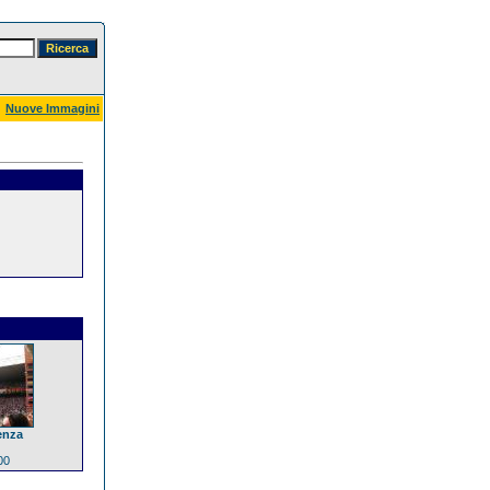
Nuove Immagini
enza
00