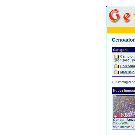
Genoadoma
Categorie
Campiona
,
2004-2005
19
Coreogra
Materiale
193
immagini ne
Nuove Immag
Genoa - Arez
2006-2007
Voto medio: 5.