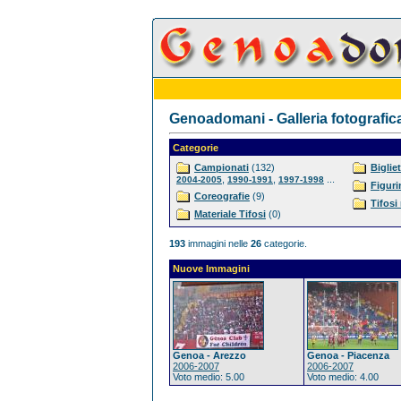
Genoadomani - Galleria fotografic
Categorie
Campionati
(132)
Bigliet
,
,
...
2004-2005
1990-1991
1997-1998
Figuri
Coreografie
(9)
Tifosi
Materiale Tifosi
(0)
193
immagini nelle
26
categorie.
Nuove Immagini
Genoa - Arezzo
Genoa - Piacenza
2006-2007
2006-2007
Voto medio: 5.00
Voto medio: 4.00