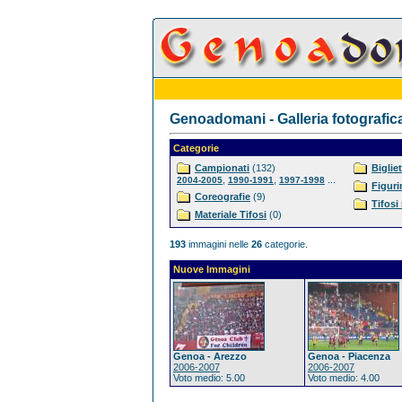
Genoadomani - Galleria fotografic
Categorie
Campionati
(132)
Bigliet
,
,
...
2004-2005
1990-1991
1997-1998
Figuri
Coreografie
(9)
Tifosi
Materiale Tifosi
(0)
193
immagini nelle
26
categorie.
Nuove Immagini
Genoa - Arezzo
Genoa - Piacenza
2006-2007
2006-2007
Voto medio: 5.00
Voto medio: 4.00