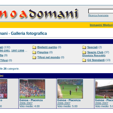
Ricerca Avanzata
Immagini Migliori
ni - Galleria fotografica
ti
(132)
Biglietti partite
(0)
Speciali
(2)
,
...
90-1991
1997-1998
Figurine
(0)
Spazio Club
(37)
fie
(9)
Giustizia Rossoblù
Tifosi nel mondo
(0)
Gli Stendardi
(13)
 Tifosi
(0)
lle
26
categorie.
ini
zo
Genoa - Piacenza
Genoa - Piacenza
Genoa - Piac
2006-2007
2006-2007
2006-2007
00
Voto medio: 4.00
Voto medio: 5.00
Voto medio: 5.