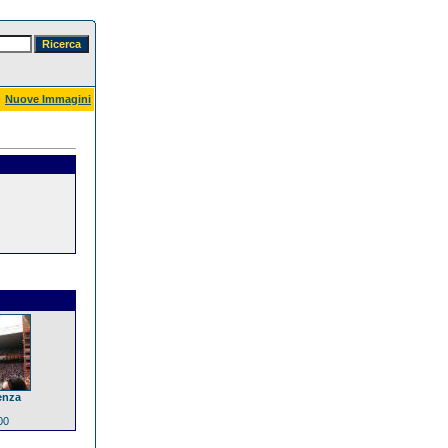
Nuove Immagini
enza
00