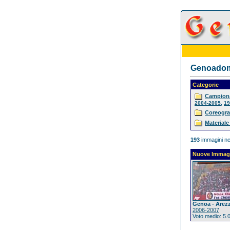
Genoadoma
Categorie
Campiona
,
2004-2005
19
Coreogra
Materiale
193
immagini ne
Nuove Immag
Genoa - Arez
2006-2007
Voto medio: 5.