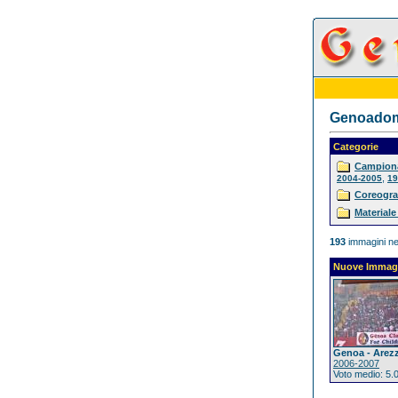
Genoadoma
Categorie
Campiona
,
2004-2005
19
Coreogra
Materiale
193
immagini ne
Nuove Immag
Genoa - Arez
2006-2007
Voto medio: 5.