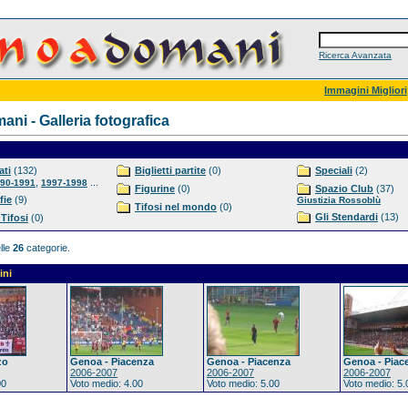
Ricerca Avanzata
Immagini Migliori
ni - Galleria fotografica
ti
(132)
Biglietti partite
(0)
Speciali
(2)
,
...
90-1991
1997-1998
Figurine
(0)
Spazio Club
(37)
fie
(9)
Giustizia Rossoblù
Tifosi nel mondo
(0)
Gli Stendardi
(13)
 Tifosi
(0)
lle
26
categorie.
ini
zo
Genoa - Piacenza
Genoa - Piacenza
Genoa - Piac
2006-2007
2006-2007
2006-2007
00
Voto medio: 4.00
Voto medio: 5.00
Voto medio: 5.