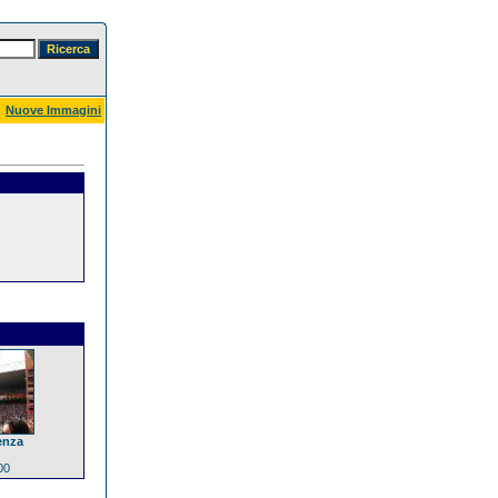
Nuove Immagini
enza
00