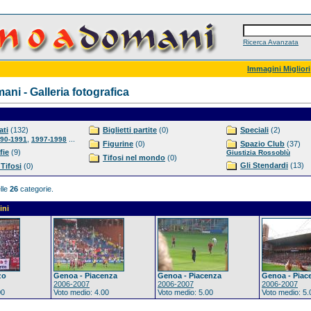
Ricerca Avanzata
Immagini Migliori
ni - Galleria fotografica
ti
(132)
Biglietti partite
(0)
Speciali
(2)
,
...
90-1991
1997-1998
Figurine
(0)
Spazio Club
(37)
fie
(9)
Giustizia Rossoblù
Tifosi nel mondo
(0)
Gli Stendardi
(13)
 Tifosi
(0)
lle
26
categorie.
ini
zo
Genoa - Piacenza
Genoa - Piacenza
Genoa - Piac
2006-2007
2006-2007
2006-2007
00
Voto medio: 4.00
Voto medio: 5.00
Voto medio: 5.