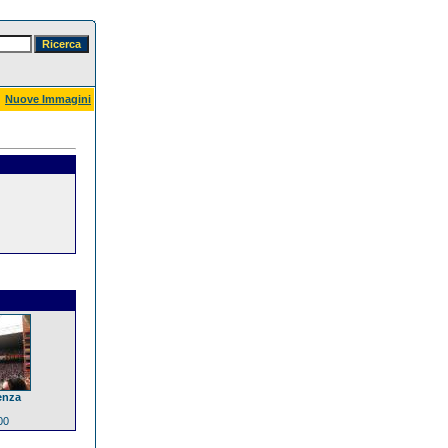
Nuove Immagini
enza
00