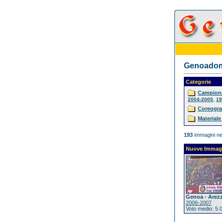
Genoadoma
Categorie
Campiona
,
2004-2005
19
Coreogra
Materiale
193
immagini ne
Nuove Immag
Genoa - Arez
2006-2007
Voto medio: 5.