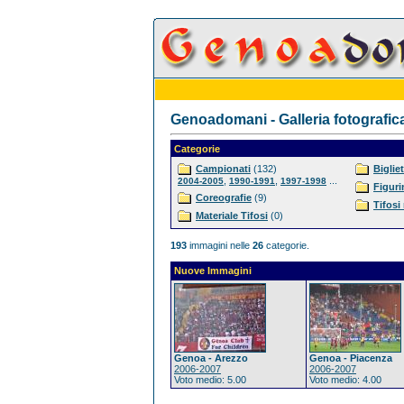
Genoadomani - Galleria fotografic
Categorie
Campionati
(132)
Bigliet
,
,
...
2004-2005
1990-1991
1997-1998
Figuri
Coreografie
(9)
Tifosi
Materiale Tifosi
(0)
193
immagini nelle
26
categorie.
Nuove Immagini
Genoa - Arezzo
Genoa - Piacenza
2006-2007
2006-2007
Voto medio: 5.00
Voto medio: 4.00