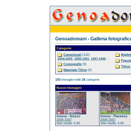
Genoadomani - Galleria fotografic
Categorie
Campionati
(132)
Bigliet
,
,
...
2004-2005
1990-1991
1997-1998
Figuri
Coreografie
(9)
Tifosi
Materiale Tifosi
(0)
193
immagini nelle
26
categorie.
Nuove Immagini
Genoa - Arezzo
Genoa - Piacenza
2006-2007
2006-2007
Voto medio: 5.00
Voto medio: 4.00