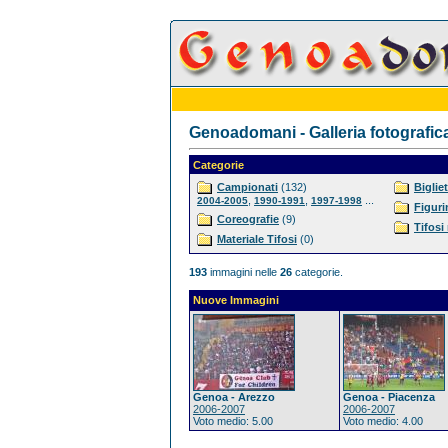
Genoadomani - Galleria fotografic
Categorie
Campionati
(132)
Bigliet
,
,
...
2004-2005
1990-1991
1997-1998
Figuri
Coreografie
(9)
Tifosi
Materiale Tifosi
(0)
193
immagini nelle
26
categorie.
Nuove Immagini
Genoa - Arezzo
Genoa - Piacenza
2006-2007
2006-2007
Voto medio: 5.00
Voto medio: 4.00