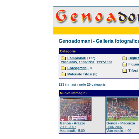
Genoadomani - Galleria fotografic
Categorie
Campionati
(132)
Bigliet
,
,
...
2004-2005
1990-1991
1997-1998
Figuri
Coreografie
(9)
Tifosi
Materiale Tifosi
(0)
193
immagini nelle
26
categorie.
Nuove Immagini
Genoa - Arezzo
Genoa - Piacenza
2006-2007
2006-2007
Voto medio: 5.00
Voto medio: 4.00