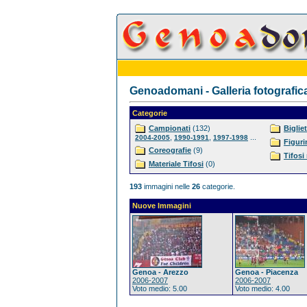
Genoadomani - Galleria fotografic
Categorie
Campionati
(132)
Bigliet
,
,
...
2004-2005
1990-1991
1997-1998
Figuri
Coreografie
(9)
Tifosi
Materiale Tifosi
(0)
193
immagini nelle
26
categorie.
Nuove Immagini
Genoa - Arezzo
Genoa - Piacenza
2006-2007
2006-2007
Voto medio: 5.00
Voto medio: 4.00