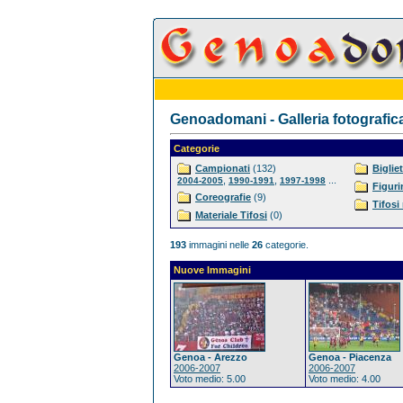
Genoadomani - Galleria fotografic
Categorie
Campionati
(132)
Bigliet
,
,
...
2004-2005
1990-1991
1997-1998
Figuri
Coreografie
(9)
Tifosi
Materiale Tifosi
(0)
193
immagini nelle
26
categorie.
Nuove Immagini
Genoa - Arezzo
Genoa - Piacenza
2006-2007
2006-2007
Voto medio: 5.00
Voto medio: 4.00