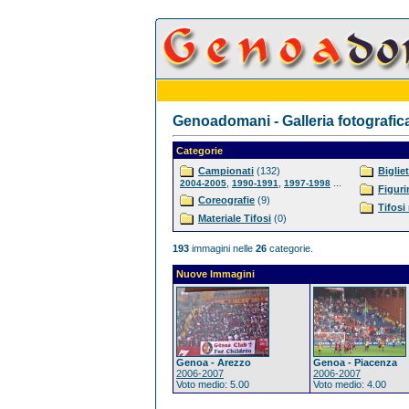
Genoadomani - Galleria fotografic
Categorie
Campionati
(132)
Bigliet
,
,
...
2004-2005
1990-1991
1997-1998
Figuri
Coreografie
(9)
Tifosi
Materiale Tifosi
(0)
193
immagini nelle
26
categorie.
Nuove Immagini
Genoa - Arezzo
Genoa - Piacenza
2006-2007
2006-2007
Voto medio: 5.00
Voto medio: 4.00