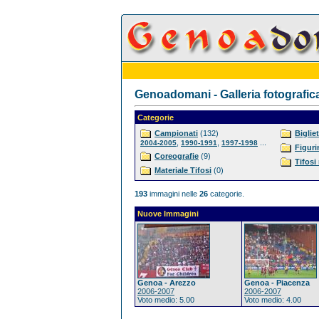
Genoadomani - Galleria fotografic
Categorie
Campionati
(132)
Bigliet
,
,
...
2004-2005
1990-1991
1997-1998
Figuri
Coreografie
(9)
Tifosi
Materiale Tifosi
(0)
193
immagini nelle
26
categorie.
Nuove Immagini
Genoa - Arezzo
Genoa - Piacenza
2006-2007
2006-2007
Voto medio: 5.00
Voto medio: 4.00