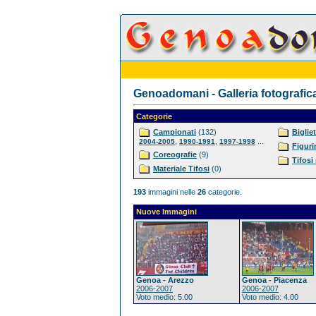
Genoadomani - Galleria fotografic
Categorie
Campionati
(132)
Bigliet
,
,
...
2004-2005
1990-1991
1997-1998
Figuri
Coreografie
(9)
Tifosi
Materiale Tifosi
(0)
193
immagini nelle
26
categorie.
Nuove Immagini
Genoa - Arezzo
Genoa - Piacenza
2006-2007
2006-2007
Voto medio: 5.00
Voto medio: 4.00