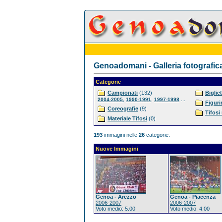
Genoadomani - Galleria fotografic
Categorie
Campionati
(132)
Bigliet
,
,
...
2004-2005
1990-1991
1997-1998
Figuri
Coreografie
(9)
Tifosi
Materiale Tifosi
(0)
193
immagini nelle
26
categorie.
Nuove Immagini
Genoa - Arezzo
Genoa - Piacenza
2006-2007
2006-2007
Voto medio: 5.00
Voto medio: 4.00