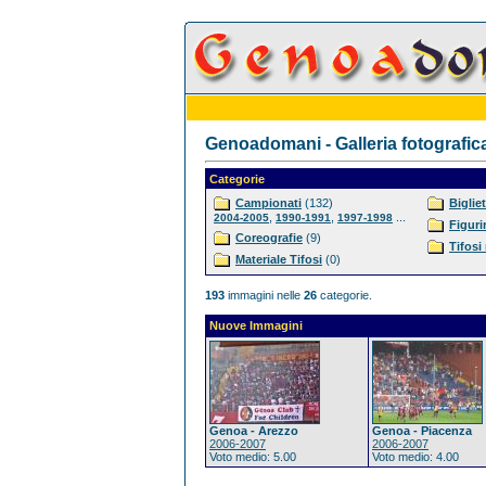
Genoadomani - Galleria fotografic
Categorie
Campionati
(132)
Bigliet
,
,
...
2004-2005
1990-1991
1997-1998
Figuri
Coreografie
(9)
Tifosi
Materiale Tifosi
(0)
193
immagini nelle
26
categorie.
Nuove Immagini
Genoa - Arezzo
Genoa - Piacenza
2006-2007
2006-2007
Voto medio: 5.00
Voto medio: 4.00