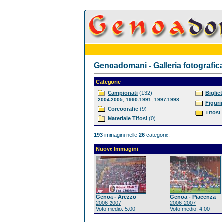
Genoadomani - Galleria fotografic
Categorie
Campionati
(132)
Bigliet
,
,
...
2004-2005
1990-1991
1997-1998
Figuri
Coreografie
(9)
Tifosi
Materiale Tifosi
(0)
193
immagini nelle
26
categorie.
Nuove Immagini
Genoa - Arezzo
Genoa - Piacenza
2006-2007
2006-2007
Voto medio: 5.00
Voto medio: 4.00