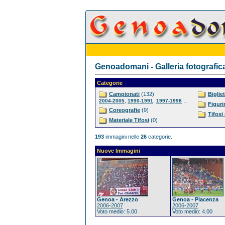
Genoadomani - Galleria fotografic
Categorie
Campionati
(132)
Bigliet
,
,
...
2004-2005
1990-1991
1997-1998
Figuri
Coreografie
(9)
Tifosi
Materiale Tifosi
(0)
193
immagini nelle
26
categorie.
Nuove Immagini
Genoa - Arezzo
Genoa - Piacenza
2006-2007
2006-2007
Voto medio: 5.00
Voto medio: 4.00