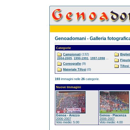
Genoadomani - Galleria fotografic
Categorie
Campionati
(132)
Bigliet
,
,
...
2004-2005
1990-1991
1997-1998
Figuri
Coreografie
(9)
Tifosi
Materiale Tifosi
(0)
193
immagini nelle
26
categorie.
Nuove Immagini
Genoa - Arezzo
Genoa - Piacenza
2006-2007
2006-2007
Voto medio: 5.00
Voto medio: 4.00