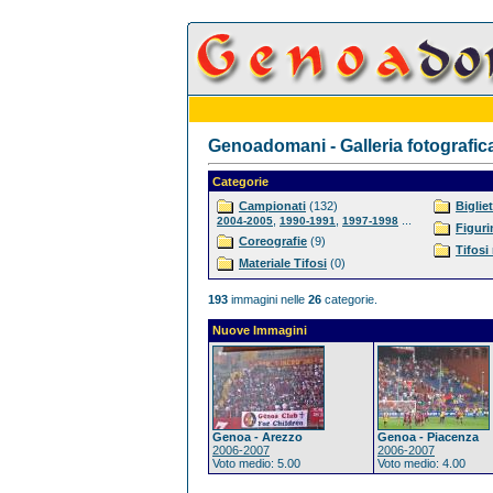
Genoadomani - Galleria fotografic
Categorie
Campionati
(132)
Bigliet
,
,
...
2004-2005
1990-1991
1997-1998
Figuri
Coreografie
(9)
Tifosi
Materiale Tifosi
(0)
193
immagini nelle
26
categorie.
Nuove Immagini
Genoa - Arezzo
Genoa - Piacenza
2006-2007
2006-2007
Voto medio: 5.00
Voto medio: 4.00