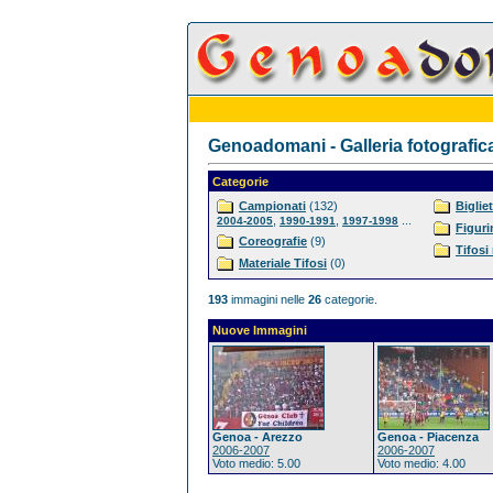
Genoadomani - Galleria fotografic
Categorie
Campionati
(132)
Bigliet
,
,
...
2004-2005
1990-1991
1997-1998
Figuri
Coreografie
(9)
Tifosi
Materiale Tifosi
(0)
193
immagini nelle
26
categorie.
Nuove Immagini
Genoa - Arezzo
Genoa - Piacenza
2006-2007
2006-2007
Voto medio: 5.00
Voto medio: 4.00