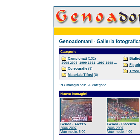
Genoadomani - Galleria fotografic
Categorie
Campionati
(132)
Bigliet
,
,
...
2004-2005
1990-1991
1997-1998
Figuri
Coreografie
(9)
Tifosi
Materiale Tifosi
(0)
193
immagini nelle
26
categorie.
Nuove Immagini
Genoa - Arezzo
Genoa - Piacenza
2006-2007
2006-2007
Voto medio: 5.00
Voto medio: 4.00