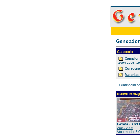
Genoadoma
Categorie
Campiona
,
2004-2005
19
Coreogra
Materiale
193
immagini ne
Nuove Immag
Genoa - Arez
2006-2007
Voto medio: 5.