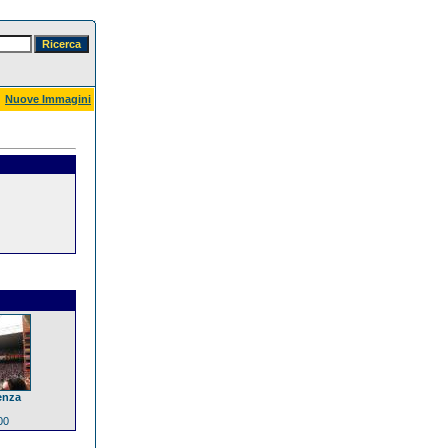
Nuove Immagini
enza
00