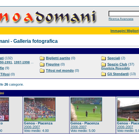
Ricerca Avanzata
Immagini Migliori
ni - Galleria fotografica
ti
(132)
Biglietti partite
(0)
Speciali
(2)
,
...
90-1991
1997-1998
Figurine
(0)
Spazio Club
(37)
fie
(9)
Giustizia Rossoblù
Tifosi nel mondo
(0)
Gli Stendardi
(13)
 Tifosi
(0)
lle
26
categorie.
ini
zo
Genoa - Piacenza
Genoa - Piacenza
Genoa - Piac
2006-2007
2006-2007
2006-2007
00
Voto medio: 4.00
Voto medio: 5.00
Voto medio: 5.