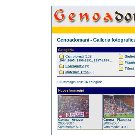
Genoadomani - Galleria fotografic
Categorie
Campionati
(132)
Bigliet
,
,
...
2004-2005
1990-1991
1997-1998
Figuri
Coreografie
(9)
Tifosi
Materiale Tifosi
(0)
193
immagini nelle
26
categorie.
Nuove Immagini
Genoa - Arezzo
Genoa - Piacenza
2006-2007
2006-2007
Voto medio: 5.00
Voto medio: 4.00