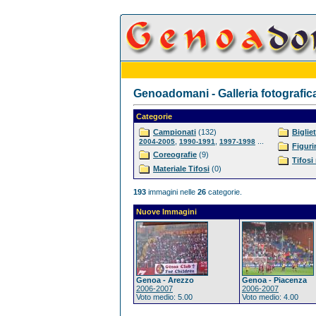
Genoadomani - Galleria fotografic
Categorie
Campionati
(132)
Bigliet
,
,
...
2004-2005
1990-1991
1997-1998
Figuri
Coreografie
(9)
Tifosi
Materiale Tifosi
(0)
193
immagini nelle
26
categorie.
Nuove Immagini
Genoa - Arezzo
Genoa - Piacenza
2006-2007
2006-2007
Voto medio: 5.00
Voto medio: 4.00