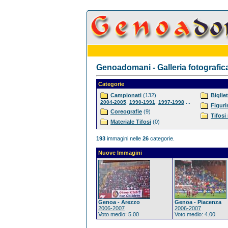
Genoadomani - Galleria fotografic
Categorie
Campionati
(132)
Bigliet
,
,
...
2004-2005
1990-1991
1997-1998
Figuri
Coreografie
(9)
Tifosi
Materiale Tifosi
(0)
193
immagini nelle
26
categorie.
Nuove Immagini
Genoa - Arezzo
Genoa - Piacenza
2006-2007
2006-2007
Voto medio: 5.00
Voto medio: 4.00