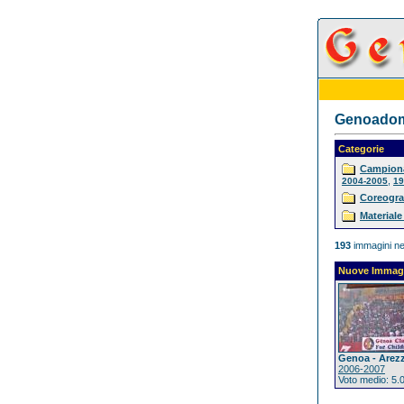
Genoadoma
Categorie
Campiona
,
2004-2005
19
Coreogra
Materiale
193
immagini ne
Nuove Immag
Genoa - Arez
2006-2007
Voto medio: 5.