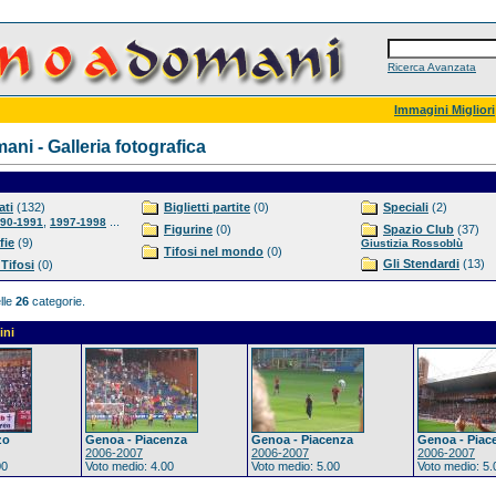
Ricerca Avanzata
Immagini Migliori
ni - Galleria fotografica
ti
(132)
Biglietti partite
(0)
Speciali
(2)
,
...
90-1991
1997-1998
Figurine
(0)
Spazio Club
(37)
fie
(9)
Giustizia Rossoblù
Tifosi nel mondo
(0)
Gli Stendardi
(13)
 Tifosi
(0)
lle
26
categorie.
ini
zo
Genoa - Piacenza
Genoa - Piacenza
Genoa - Piac
2006-2007
2006-2007
2006-2007
00
Voto medio: 4.00
Voto medio: 5.00
Voto medio: 5.