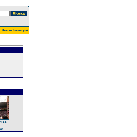
Nuove Immagini
enza
00