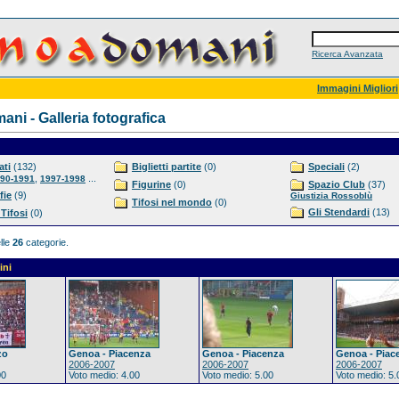
Ricerca Avanzata
Immagini Migliori
ni - Galleria fotografica
ti
(132)
Biglietti partite
(0)
Speciali
(2)
,
...
90-1991
1997-1998
Figurine
(0)
Spazio Club
(37)
fie
(9)
Giustizia Rossoblù
Tifosi nel mondo
(0)
Gli Stendardi
(13)
 Tifosi
(0)
lle
26
categorie.
ini
zo
Genoa - Piacenza
Genoa - Piacenza
Genoa - Piac
2006-2007
2006-2007
2006-2007
00
Voto medio: 4.00
Voto medio: 5.00
Voto medio: 5.