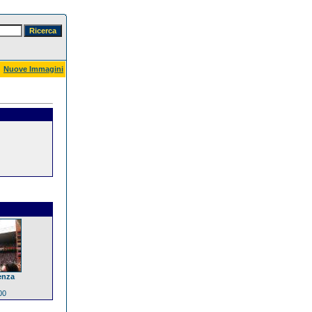
Nuove Immagini
enza
00