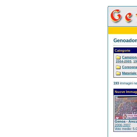
Genoadoma
Categorie
Campiona
,
2004-2005
19
Coreogra
Materiale
193
immagini ne
Nuove Immag
Genoa - Arez
2006-2007
Voto medio: 5.