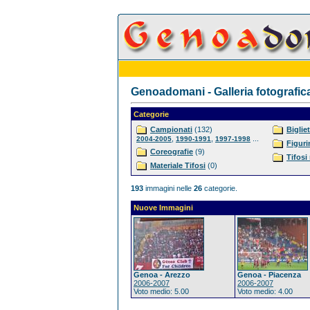
Genoadomani - Galleria fotografic
Categorie
Campionati
(132)
Bigliet
,
,
...
2004-2005
1990-1991
1997-1998
Figuri
Coreografie
(9)
Tifosi
Materiale Tifosi
(0)
193
immagini nelle
26
categorie.
Nuove Immagini
Genoa - Arezzo
Genoa - Piacenza
2006-2007
2006-2007
Voto medio: 5.00
Voto medio: 4.00