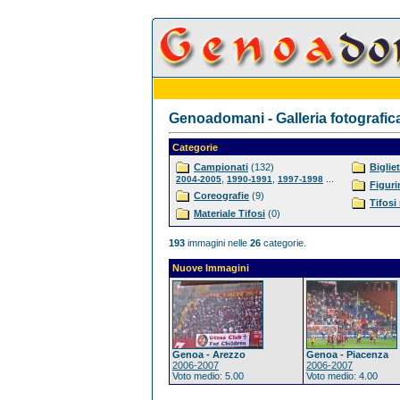
Genoadomani - Galleria fotografic
Categorie
Campionati
(132)
Bigliet
,
,
...
2004-2005
1990-1991
1997-1998
Figuri
Coreografie
(9)
Tifosi
Materiale Tifosi
(0)
193
immagini nelle
26
categorie.
Nuove Immagini
Genoa - Arezzo
Genoa - Piacenza
2006-2007
2006-2007
Voto medio: 5.00
Voto medio: 4.00