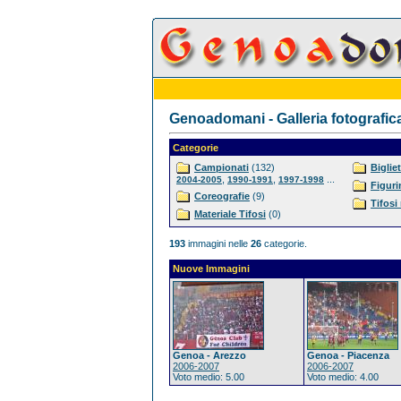
Genoadomani - Galleria fotografic
Categorie
Campionati
(132)
Bigliet
,
,
...
2004-2005
1990-1991
1997-1998
Figuri
Coreografie
(9)
Tifosi
Materiale Tifosi
(0)
193
immagini nelle
26
categorie.
Nuove Immagini
Genoa - Arezzo
Genoa - Piacenza
2006-2007
2006-2007
Voto medio: 5.00
Voto medio: 4.00