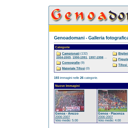
Genoadomani - Galleria fotografic
Categorie
Campionati
(132)
Bigliet
,
,
...
2004-2005
1990-1991
1997-1998
Figuri
Coreografie
(9)
Tifosi
Materiale Tifosi
(0)
193
immagini nelle
26
categorie.
Nuove Immagini
Genoa - Arezzo
Genoa - Piacenza
2006-2007
2006-2007
Voto medio: 5.00
Voto medio: 4.00