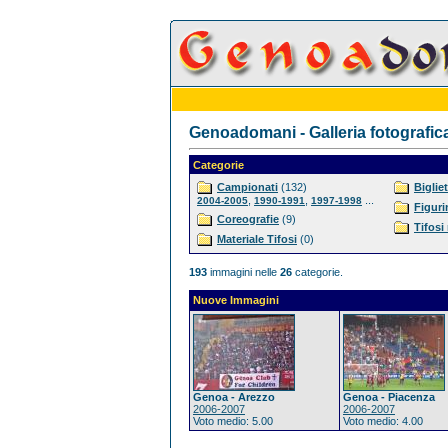
Genoadomani - Galleria fotografic
Categorie
Campionati
(132)
Bigliet
,
,
...
2004-2005
1990-1991
1997-1998
Figuri
Coreografie
(9)
Tifosi
Materiale Tifosi
(0)
193
immagini nelle
26
categorie.
Nuove Immagini
Genoa - Arezzo
Genoa - Piacenza
2006-2007
2006-2007
Voto medio: 5.00
Voto medio: 4.00