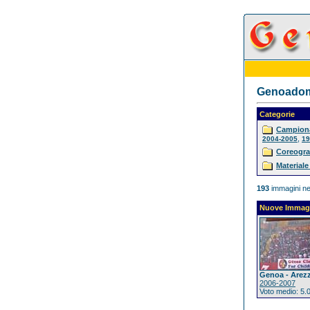
Genoadoma
Categorie
Campiona
,
2004-2005
19
Coreogra
Materiale
193
immagini ne
Nuove Immag
Genoa - Arez
2006-2007
Voto medio: 5.