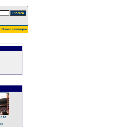
Nuove Immagini
enza
00