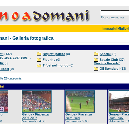
Ricerca Avanzata
Immagini Migliori
ni - Galleria fotografica
ti
(132)
Biglietti partite
(0)
Speciali
(2)
,
...
90-1991
1997-1998
Figurine
(0)
Spazio Club
(37)
fie
(9)
Giustizia Rossoblù
Tifosi nel mondo
(0)
Gli Stendardi
(13)
 Tifosi
(0)
lle
26
categorie.
ini
zo
Genoa - Piacenza
Genoa - Piacenza
Genoa - Piac
2006-2007
2006-2007
2006-2007
00
Voto medio: 4.00
Voto medio: 5.00
Voto medio: 5.