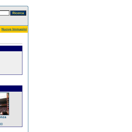
Nuove Immagini
enza
00