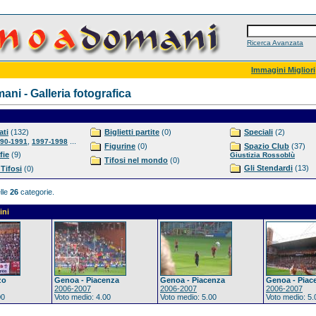
Ricerca Avanzata
Immagini Migliori
ni - Galleria fotografica
ti
(132)
Biglietti partite
(0)
Speciali
(2)
,
...
90-1991
1997-1998
Figurine
(0)
Spazio Club
(37)
fie
(9)
Giustizia Rossoblù
Tifosi nel mondo
(0)
Gli Stendardi
(13)
 Tifosi
(0)
lle
26
categorie.
ini
zo
Genoa - Piacenza
Genoa - Piacenza
Genoa - Piac
2006-2007
2006-2007
2006-2007
00
Voto medio: 4.00
Voto medio: 5.00
Voto medio: 5.