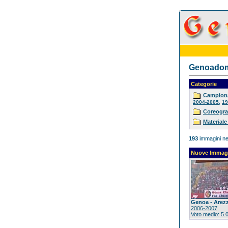
Genoadoma
Categorie
Campiona
,
2004-2005
19
Coreogra
Materiale
193
immagini ne
Nuove Immag
Genoa - Arez
2006-2007
Voto medio: 5.