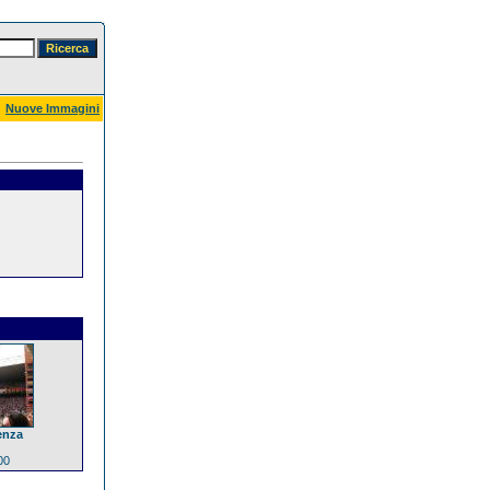
Nuove Immagini
enza
00