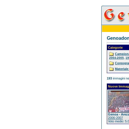
Genoadoma
Categorie
Campiona
,
2004-2005
19
Coreogra
Materiale
193
immagini ne
Nuove Immag
Genoa - Arez
2006-2007
Voto medio: 5.