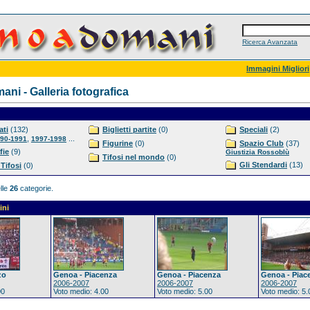
Ricerca Avanzata
Immagini Migliori
ni - Galleria fotografica
ti
(132)
Biglietti partite
(0)
Speciali
(2)
,
...
90-1991
1997-1998
Figurine
(0)
Spazio Club
(37)
fie
(9)
Giustizia Rossoblù
Tifosi nel mondo
(0)
Gli Stendardi
(13)
 Tifosi
(0)
lle
26
categorie.
ini
zo
Genoa - Piacenza
Genoa - Piacenza
Genoa - Piac
2006-2007
2006-2007
2006-2007
00
Voto medio: 4.00
Voto medio: 5.00
Voto medio: 5.