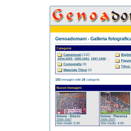
Genoadomani - Galleria fotografic
Categorie
Campionati
(132)
Bigliet
,
,
...
2004-2005
1990-1991
1997-1998
Figuri
Coreografie
(9)
Tifosi
Materiale Tifosi
(0)
193
immagini nelle
26
categorie.
Nuove Immagini
Genoa - Arezzo
Genoa - Piacenza
2006-2007
2006-2007
Voto medio: 5.00
Voto medio: 4.00