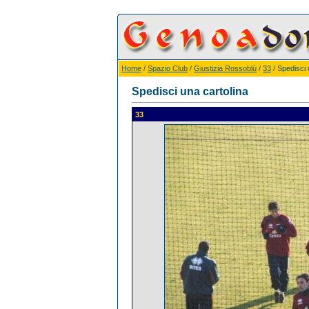
Home
/
Spazio Club
/
Giustizia Rossoblù
/
33
/ Spedisci 
Spedisci una cartolina
33