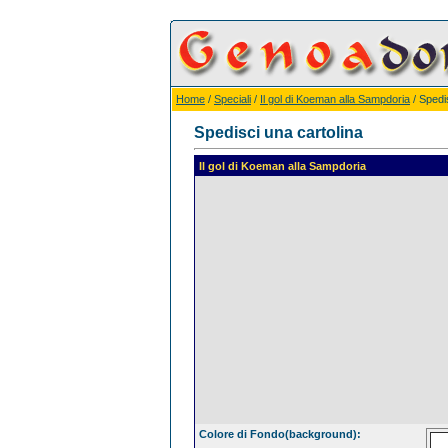
Home
/
Speciali
/
Il gol di Koeman alla Sampdoria
/ Spedi
Spedisci una cartolina
Il gol di Koeman alla Sampdoria
Colore di Fondo(background):