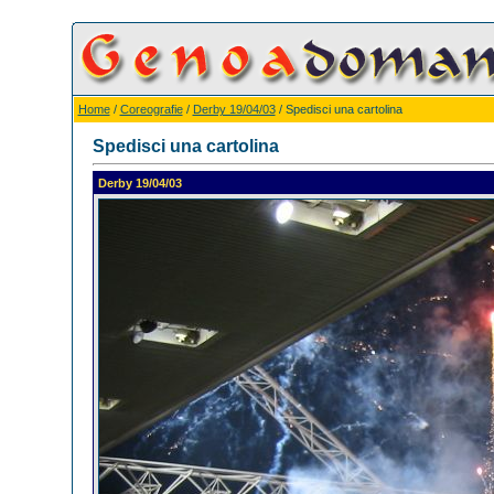
Home
/
Coreografie
/
Derby 19/04/03
/ Spedisci una cartolina
Spedisci una cartolina
Derby 19/04/03