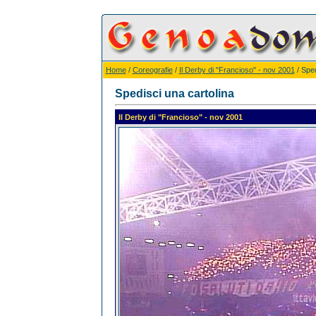
Home
/
Coreografie
/
Il Derby di "Francioso" - nov 2001
/ Sped
Spedisci una cartolina
Il Derby di "Francioso" - nov 2001