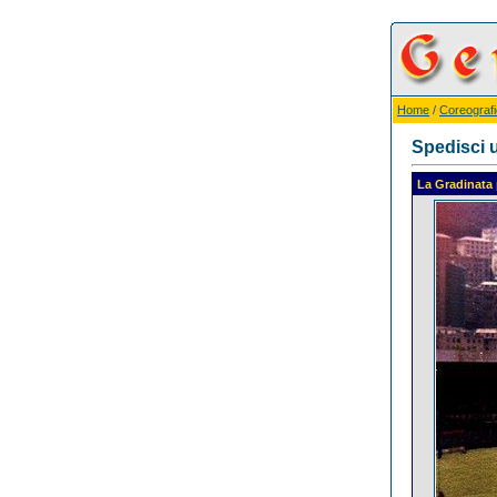
Home
/
Coreografi
Spedisci u
La Gradinata pi