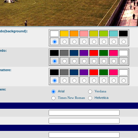
ndo(background):
rdo:
rattere:
ere:
Arial
Verdana
Times New Roman
Helvetica