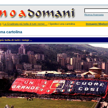
Ricerca Avanzata
e
/
La Gradinata più bella di tutti i tempi ...
/ Spedisci una cartolina
Immagini Migliori
na cartolina
ù bella di tutti i tempi ...